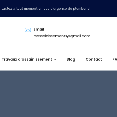
ntactez à tout moment en cas d'urgence de plomberie!
Email
tsassainissements@gmail.com
Travaux d’assainissement
Blog
Contact
F