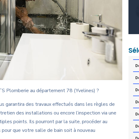
Sél
D
D
 TS Plomberie au département 78 (Yvelines) ?
D
D
ous garantira des travaux effectués dans les règles de
ntretien des installations ou encore l’inspection via une
D
ples points. Ils pourront par la suite, procéder au
D
 pour que votre salle de bain soit à nouveau
D