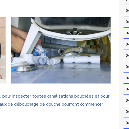
D
D
D
D
D
D
D
D
es, pour inspecter toutes canalisations bouchées et pour
D
avaux de débouchage de douche pourront commencer
D
D