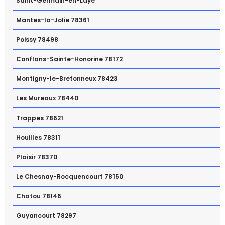
Saint-Germain-en-Laye
Mantes-la-Jolie 78361
Poissy 78498
Conflans-Sainte-Honorine 78172
Montigny-le-Bretonneux 78423
Les Mureaux 78440
Trappes 78621
Houilles 78311
Plaisir 78370
Le Chesnay-Rocquencourt 78150
Chatou 78146
Guyancourt 78297